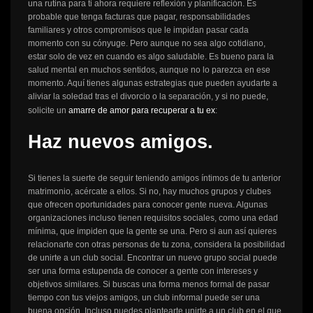
una rutina para ti ahora requiere reflexión y planificación. Es
probable que tenga facturas que pagar, responsabilidades
familiares y otros compromisos que le impidan pasar cada
momento con su cónyuge. Pero aunque no sea algo cotidiano,
estar solo de vez en cuando es algo saludable. Es bueno para la
salud mental en muchos sentidos, aunque no lo parezca en ese
momento. Aquí tienes algunas estrategias que pueden ayudarte a
aliviar la soledad tras el divorcio o la separación, y si no puede,
solicite un
amarre de amor para recuperar a tu ex
:
Haz nuevos amigos.
Si tienes la suerte de seguir teniendo amigos íntimos de tu anterior
matrimonio, acércate a ellos. Si no, hay muchos grupos y clubes
que ofrecen oportunidades para conocer gente nueva. Algunas
organizaciones incluso tienen requisitos sociales, como una edad
mínima, que impiden que la gente se una. Pero si aun así quieres
relacionarte con otras personas de tu zona, considera la posibilidad
de unirte a un club social. Encontrar un nuevo grupo social puede
ser una forma estupenda de conocer a gente con intereses y
objetivos similares. Si buscas una forma menos formal de pasar
tiempo con tus viejos amigos, un club informal puede ser una
buena opción. Incluso puedes plantearte unirte a un club en el que