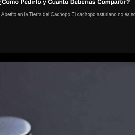
 ¿Cómo Pedirlo y Cuánto Deberías Compartir?
el Apetito en la Tierra del Cachopo El cachopo asturiano no es s