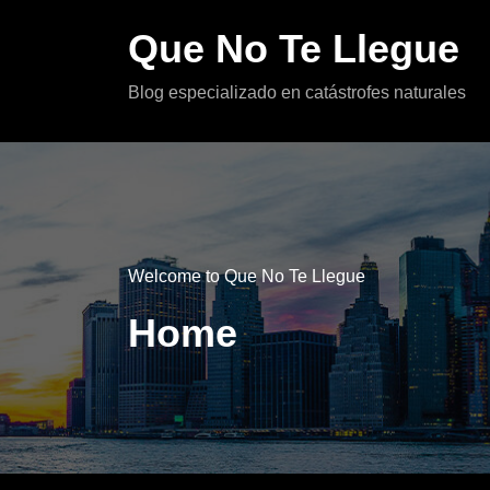
Skip
Que No Te Llegue
to
content
Blog especializado en catástrofes naturales
Welcome to Que No Te Llegue
Home