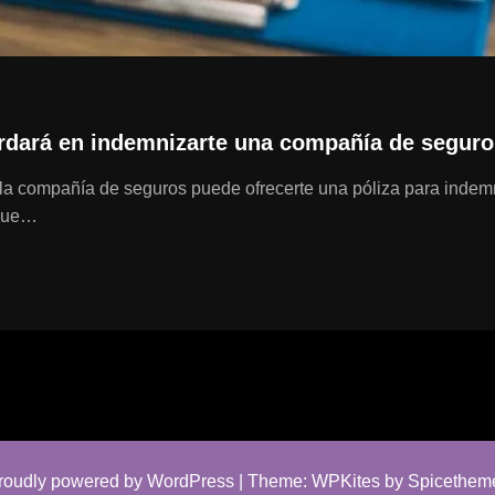
ardará en indemnizarte una compañía de seguro
 la compañía de seguros puede ofrecerte una póliza para indem
 que…
roudly powered by
WordPress
| Theme:
WPKites
by
Spicethem