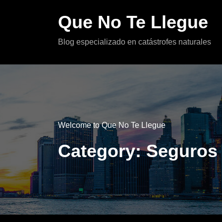
Skip
Que No Te Llegue
to
content
Blog especializado en catástrofes naturales
Welcome to Que No Te Llegue
Category: Seguros