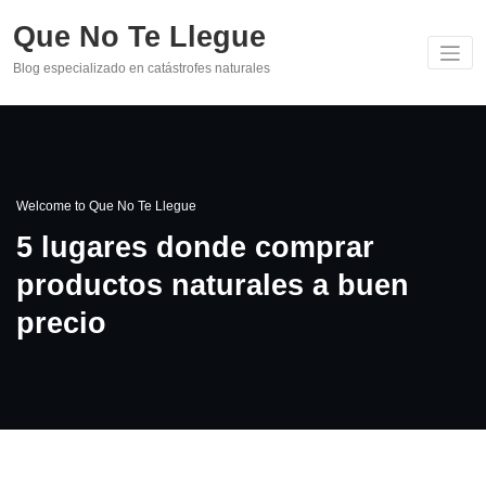
Skip
Que No Te Llegue
to
content
Blog especializado en catástrofes naturales
Welcome to Que No Te Llegue
5 lugares donde comprar
productos naturales a buen
precio